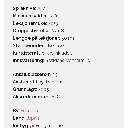
Språknivå:
Alle
Minimumsalder:
14 år
Leksjoner/uke:
20+3
Gruppestørrelse:
Max 8
Lengde på leksjoner:
50 min
Startperioder:
Hver uke
Kurslitteratur:
Ikke inkludert
Innkvartering:
Residens, Vertsfamilie
Antall klasserom:
13
Avstand til by:
I sentrum
Grunnlagt:
2005
Akkrediteringer:
IALC
By:
Fukuoka
Land:
Japan
Innbyggere:
1,5 miljoner