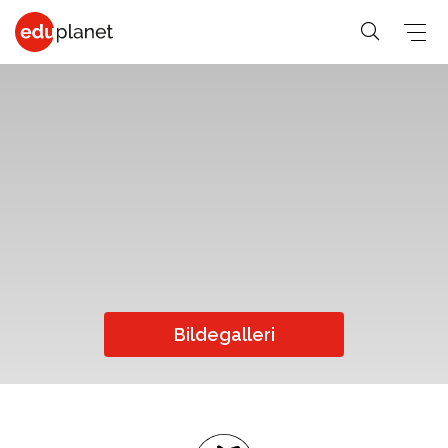
COLLEGE &
SPRÅKREISER
PREMED
UNIVERSITET
På vårt
Medisin,
Generelle-
Business,
verdensledende
Veterinær,
student
PreMed-kurs
Human
PreMed
Språkkurs
sitter du
Resources
Psychology,
for 30+
online via PC
Fashion,
Bildegalleri
Sociology
Språkkurs
med din lærer
Design, Art,
Social
for 50+
og klasse.
Architecture
Science,
Språkkurs
Graphic
Education,
for