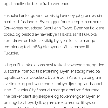
og strandliv, det beste fra to verdener.
Fukuoka har lenge vært en viktig havneby på grunn av sin
nærhet til fastlandet. Byen ligger for eksempel nærmere
Sør-Koreas hovedstad Seoul enn Tokyo. Byen var tidligere
todelt, og bestod av havnebyen Hakata samt Fukuoka,
som da var en historisk viktig by kjent for sine mange
templer og fort. I 1889 ble byene slått sammen til
Fukuoka.
I dag er Fukuoka Japans nest raskest voksende by, og den
8. største i forhold til befolkning. Byen er stadig med på
topplister over populære byer å bo i i Asia, mye på grunn
av klimaet og det varierende storbymiljøet og landskapet.
Inne i Fukuoka City finner du mange grøntområder med
fine parker blant skyskrapere og folkemengder. Byen er
omringet av høye fjell, og har direkte nærhet til kysten.