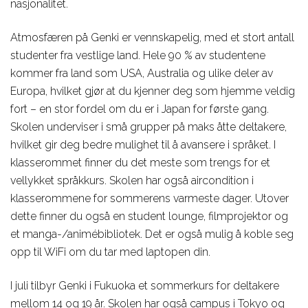
nasjonalitet.
Atmosfæren på Genki er vennskapelig, med et stort antall
studenter fra vestlige land. Hele 90 % av studentene
kommer fra land som USA, Australia og ulike deler av
Europa, hvilket gjør at du kjenner deg som hjemme veldig
fort – en stor fordel om du er i Japan for første gang.
Skolen underviser i små grupper på maks åtte deltakere,
hvilket gir deg bedre mulighet til å avansere i språket. I
klasserommet finner du det meste som trengs for et
vellykket språkkurs. Skolen har også aircondition i
klasserommene for sommerens varmeste dager. Utover
dette finner du også en student lounge, filmprojektor og
et manga-/animébibliotek. Det er også mulig å koble seg
opp til WiFi om du tar med laptopen din.
I juli tilbyr Genki i Fukuoka et sommerkurs for deltakere
mellom 14 og 19 år. Skolen har også campus i Tokyo og