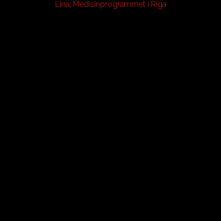
Lina, Medisinprogrammet i Riga
v
b
i