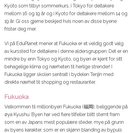
Kyoto som tilbyr sommerkurs, i Tokyo for deltakere
mellom 16 og 19 år og i Kyoto for deltakere mellom 14 og
19 år. Gi oss gjerne beskjed hvis noen av disse byene
frister deg mer.
Vi på EduPlanet mener at Fukuoka er et veldig godt valg
av kurssted for deltakere i denne aldersgruppen. Det er en
mindre by enn Tokyo og Kyoto, og byen er kjent for sitt
behagelige klima og nærheten til herlige strender! I
Fukuoka ligger skolen sentralt i bydelen Tenjin med
direkte nærhet til shopping og restauranter.
Fukuoka
Velkommen til millionbyen Fukuoka (福岡), beliggende på
øya Kyushu. Byen har ved flere tilfeller blitt stemt fram
som en av Japans mest populære steder, mye på grunn
av byens karakter, som er en skjønn blanding av bypuls