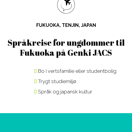
Design, Web,
Law
næringslivet
Game
Media,
Språkkurs
Film, Photo,
Communication
for lærere
FUKUOKA, TENJIN, JAPAN
Drama,
Sport,
Språkreiser
Dance
Wellness,
for
Språkreise for ungdommer til
Music,
Fitness
ungdommer
Fukuoka på Genki JACS
Music
Tourism,
Studiereiser
Business
Hotel, Event,
skolegrupper
Bo i vertsfamilie eller studentbolig
Restaurant
Trygt studiemiljø
Environment,
STEM-fag
Natural
Språk og japansk kultur
Science
IT,
Computer,
Engineering,
Kontakt våre