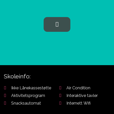
Aviation
studieveiledere om du
behøver hjelp til å velge
Skoleinfo:
Ikke Lånekassestøtte
Air Condition
Aktivitetsprogram
Interaktive tavler
Snacksautomat
Internett Wifi