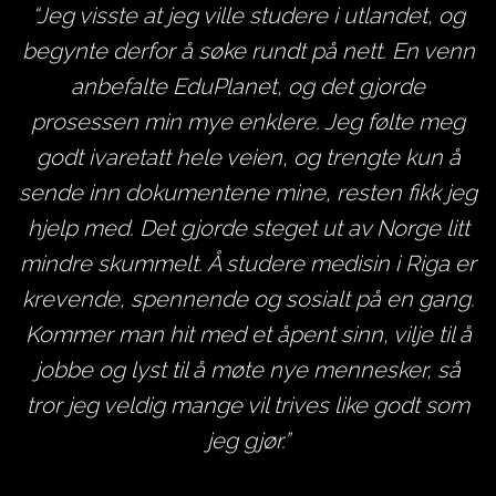
Jeg visste at jeg ville studere i utlandet, og
te
begynte derfor å søke rundt på nett. En venn
 i
anbefalte EduPlanet, og det gjorde
s
prosessen min mye enklere. Jeg følte meg
i
godt ivaretatt hele veien, og trengte kun å
d
sende inn dokumentene mine, resten fikk jeg
g
hjelp med. Det gjorde steget ut av Norge litt
mindre skummelt. Å studere medisin i Riga er
krevende, spennende og sosialt på en gang.
v
I
Kommer man hit med et åpent sinn, vilje til å
o
en
jobbe og lyst til å møte nye mennesker, så
tror jeg veldig mange vil trives like godt som
a
jeg gjør.