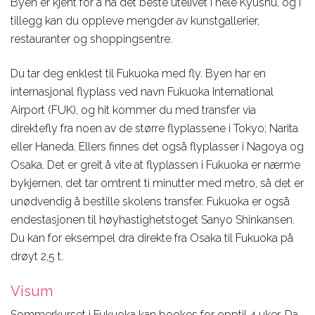
Byen er kjent for å ha det beste utelivet i hele Kyushu, og i
tillegg kan du oppleve mengder av kunstgallerier,
restauranter og shoppingsentre.
Du tar deg enklest til Fukuoka med fly. Byen har en
internasjonal flyplass ved navn Fukuoka International
Airport (FUK), og hit kommer du med transfer via
direktefly fra noen av de større flyplassene i Tokyo; Narita
eller Haneda. Ellers finnes det også flyplasser i Nagoya og
Osaka. Det er greit å vite at flyplassen i Fukuoka er nærme
bykjernen, det tar omtrent ti minutter med metro, så det er
unødvendig å bestille skolens transfer. Fukuoka er også
endestasjonen til høyhastighetstoget Sanyo Shinkansen.
Du kan for eksempel dra direkte fra Osaka til Fukuoka på
drøyt 2,5 t.
Visum
Sommerkurset i Fukuoka kan bookes for opptil 4 uker. Da