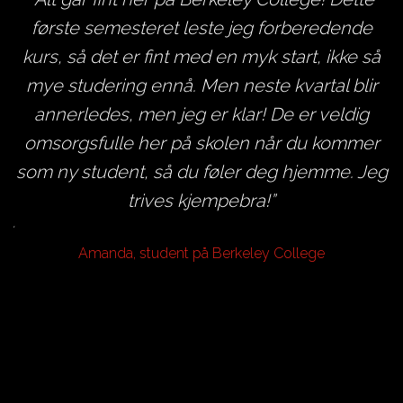
første semesteret leste jeg forberedende
kurs, så det er fint med en myk start, ikke så
v
mye studering ennå. Men neste kvartal blir
en
annerledes, men jeg er klar! De er veldig
omsorgsfulle her på skolen når du kommer
r
som ny student, så du føler deg hjemme. Jeg
r
trives kjempebra!
d
ik
Amanda, student på Berkeley College
så
n
på
g