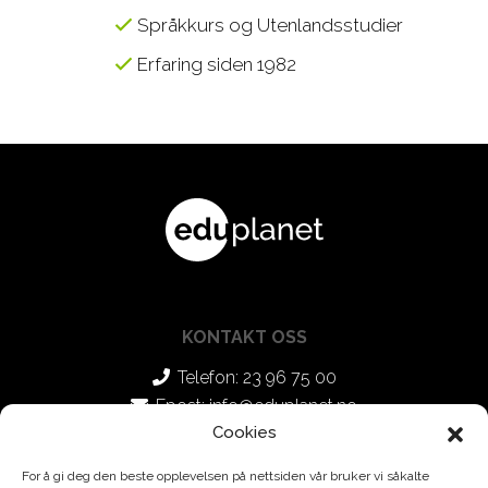
Språkkurs og Utenlandsstudier
Erfaring siden 1982
KONTAKT OSS
Telefon: 23 96 75 00
Epost:
info@eduplanet.no
Cookies
SOSIALE MEDIER
For å gi deg den beste opplevelsen på nettsiden vår bruker vi såkalte