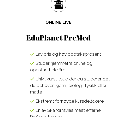
Design, Web,
Law
næringslivet
Game
Media,
Språkkurs
Film, Photo,
Communication
for lærere
ONLINE LIVE
Drama,
Sport,
Språkreiser
Dance
Wellness,
for
EduPlanet PreMed
Music,
Fitness
ungdommer
Music
Tourism,
Studiereiser
Lav pris og høy opptaksprosent
Business
Hotel, Event,
skolegrupper
Studer hjemmefra online og
Restaurant
oppstart hele året
Environment,
STEM-fag
Unikt kursutbud der du studerer det
Natural
du behøver: kjemi, biologi, fysikk eller
Science
matte
IT,
Ekstremt fornøyde kursdeltakere
Computer,
En av Skandinavias mest erfarne
Engineering,
Kontakt våre
PreMed-lærere