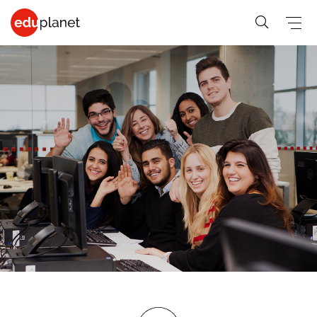
COLLEGE &
SPRÅKREISER
PREMED
UNIVERSITET
På vårt
Medisin,
Generelle-
Business,
verdensledende
Veterinær,
student
PreMed-kurs
Human
PreMed
Språkkurs
sitter du
Resources
Psychology,
for 30+
online via PC
Fashion,
Sociology
Språkkurs
med din lærer
Design, Art,
Social
for 50+
og klasse.
Architecture
Science,
Språkkurs
Graphic
Education,
for