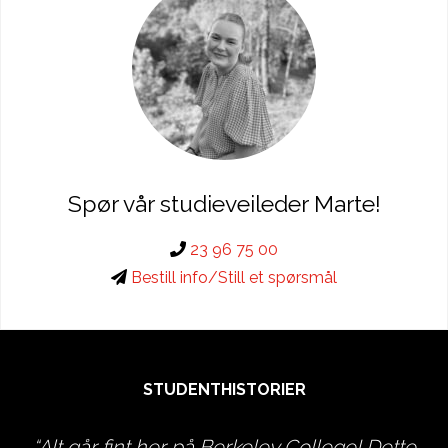
Spør vår studieveileder Marte!
23 96 75 00
Bestill info/Still et spørsmål
STUDENTHISTORIER
r
Alt går fint her på Berkeley College! Dette