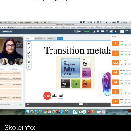
Aviation
studieveiledere om du
behøver hjelp til å velge
Skoleinfo: