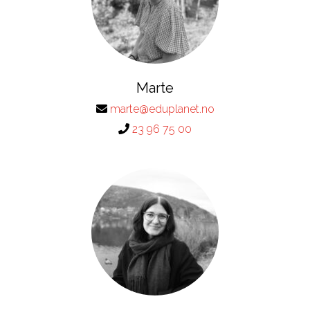
Marte
marte@eduplanet.no
23 96 75 00