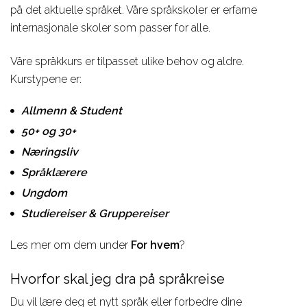
Aviation
på det aktuelle språket. Våre språkskoler er erfarne
studieveiledere om du
internasjonale skoler som passer for alle.
behøver hjelp til å velge
Våre språkkurs er tilpasset ulike behov og aldre.
Kurstypene er:
Allmenn & Student
50+ og 30+
Næringsliv
Språklærere
Ungdom
Studiereiser & Gruppereiser
Les mer om dem under
For hvem
?
Hvorfor skal jeg dra på språkreise
Du vil lære deg et nytt språk eller forbedre dine