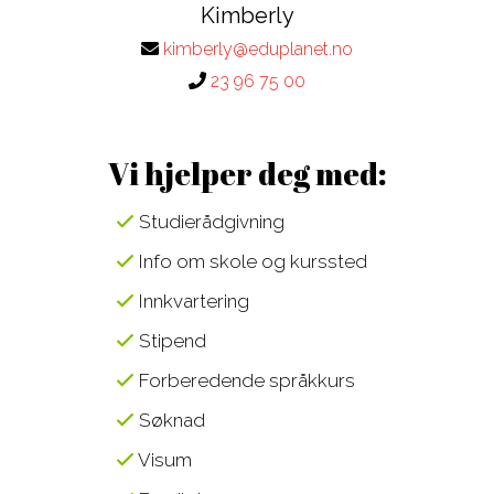
Kimberly
kimberly@eduplanet.no
23 96 75 00
Vi hjelper deg med:
Studierådgivning
Info om skole og kurssted
Innkvartering
Stipend
Forberedende språkkurs
Søknad
Visum