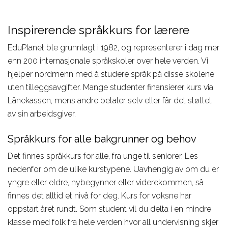
Design, Web,
Law
næringslivet
Game
Media,
Språkkurs
Inspirerende språkkurs for lærere
Film, Photo,
Communication
for lærere
EduPlanet ble grunnlagt i 1982, og representerer i dag mer
Drama,
Sport,
Språkreiser
enn 200 internasjonale språkskoler over hele verden. Vi
Dance
Wellness,
for
hjelper nordmenn med å studere språk på disse skolene
Music,
Fitness
ungdommer
uten tilleggsavgifter. Mange studenter finansierer kurs via
Music
Tourism,
Studiereiser
Lånekassen, mens andre betaler selv eller får det støttet
Business
Hotel, Event,
skolegrupper
av sin arbeidsgiver.
Restaurant
Språkkurs for alle bakgrunner og behov
Environment,
STEM-fag
Natural
Det finnes språkkurs for alle, fra unge til seniorer. Les
nedenfor om de ulike kurstypene. Uavhengig av om du er
Science
yngre eller eldre, nybegynner eller viderekommen, så
IT,
finnes det alltid et nivå for deg. Kurs for voksne har
Computer,
oppstart året rundt. Som student vil du delta i en mindre
Engineering,
klasse med folk fra hele verden hvor all undervisning skjer
Kontakt våre