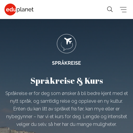
COLLEGE &
SPRÅKREISER
PREMED
UNIVERSITET
På vårt
SPRÅKREISE
Medisin,
Generelle-
Business,
verdensledende
Veterinær,
student
Språkreise & Kurs
PreMed-kurs
Human
PreMed
Språkkurs
sitter du
Resources
Psychology,
for 30+
Språkreise er for deg som ønsker å bli bedre kjent med et
online via PC
Fashion,
Sociology
Språkkurs
nytt språk, og samtidig reise og oppleve en ny kultur.
med din lærer
Design, Art,
Social
Enten du kan litt av språket fra før, kan mye eller er
for 50+
og klasse.
Architecture
nybegynner – har vi et kurs for deg. Lengde og intensitet
Science,
Språkkurs
velger du selv, så her har du mange muligheter.
Graphic
Education,
for