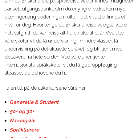
Om du ønsker å dra på språkreise vil det finnes muligheter
Aviation
studieveiledere om du
uansett utgangspunkt. Om du er yngre, eldre, kan mye
behøver hjelp til å velge
eller ingenting spiller ingen rolle – det vil alltid finnes et
nivå for deg. Hvor lenge du ønsker å reise vil også være
helt valgfritt, du kan reise alt fra en uke til et år. Ved alle
våre skoler vil du få undervisning i mindre klasser, få
undervisning på det aktuelle språket, og bli kjent med
deltakere fra hele verden. Ved våre anerkjente
internasjonale språkskoler vil du få god oppfølging
tilpasset de behovene du har.
Ta en titt på de ulike kursene våre her:
Generelle & Student
50+ og 30+
Næringsliv
Språklærere