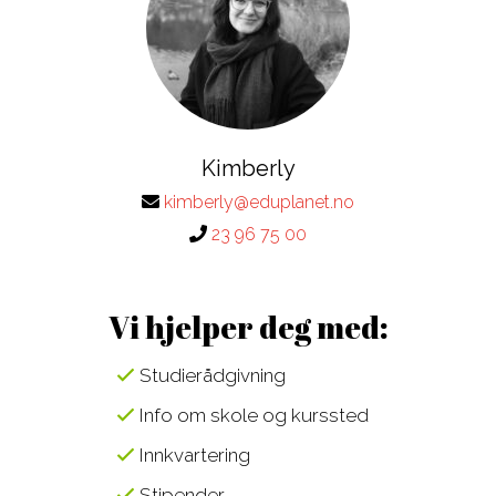
Kimberly
kimberly@eduplanet.no
23 96 75 00
Vi hjelper deg med:
Studierådgivning
Info om skole og kurssted
Innkvartering
Stipender