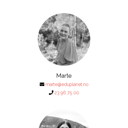
Marte
marte@eduplanet.no
23 96 75 00