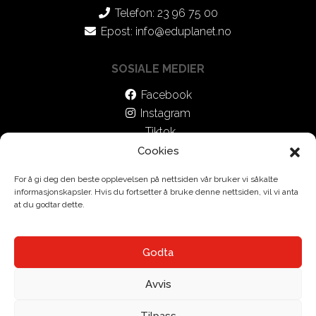
Telefon: 23 96 75 00
Epost:
info@eduplanet.no
SOSIALE MEDIER
Facebook
Instagram
Tiktok
Cookies
For å gi deg den beste opplevelsen på nettsiden vår bruker vi såkalte
informasjonskapsler. Hvis du fortsetter å bruke denne nettsiden, vil vi anta
at du godtar dette.
Godta
Avvis
Tilpass