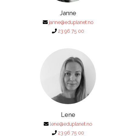
Janne
janne@eduplanet.no
23 96 75 00
Lene
lene@eduplanet.no
23 96 75 00