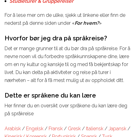
Studieturer & Gruppereiser
For å lese mer om de ulike, sjekk ut linkene eller finn de
nederst på denne siden under «
For hvem?
»
Hvorfor bør jeg dra på språkreise?
Det er mange grunner til at du bør dra på språkreise. For å
nevne noen vil du forbedre språkkunnskapene dine, lære
om en ny kultur og kanskje til og med få bekjentskap for
livet. Du kan delta på aktiviteter og reise på turer i
nærheten – alt for å få mest mulig ut av oppholdet ditt.
Dette er språkene du kan lære
Her finner du en oversikt over språkene du kan lære deg
på språkreise
Arabisk
/
Engelsk
/
Fransk
/
Gresk
/
Italiensk
/
Japansk
/
Kinesisk/
Koreansk
/
Portugisisk
/
Spansk
/
Tysk