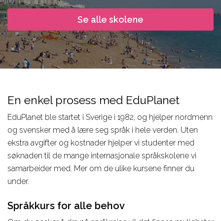
Design, Web,
Law
næringslivet
Game
Se alle skolene
Media,
Språkkurs
Film, Photo,
Communication
for lærere
Drama,
Sport,
Språkreiser
Dance
Wellness,
for
Music,
Fitness
ungdommer
Music
Tourism,
Studiereiser
En enkel prosess med EduPlanet
Business
Hotel, Event,
skolegrupper
EduPlanet ble startet i Sverige i 1982, og hjelper nordmenn
Restaurant
og svensker med å lære seg språk i hele verden. Uten
Environment,
STEM-fag
ekstra avgifter og kostnader hjelper vi studenter med
Natural
søknaden til de mange internasjonale språkskolene vi
Science
samarbeider med. Mer om de ulike kursene finner du
IT,
under.
Computer,
Språkkurs for alle behov
Engineering,
Kontakt våre