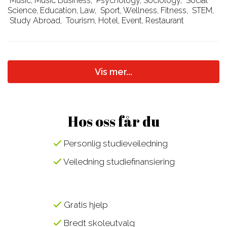
Music, Music Business
,
Psychology, Sociology
,
Social
Science, Education, Law
,
Sport, Wellness, Fitness
,
STEM
,
Study Abroad
,
Tourism, Hotel, Event, Restaurant
Vis mer...
Hos oss får du
Personlig studieveiledning
Veiledning studiefinansiering
Gratis hjelp
Bredt skoleutvalg