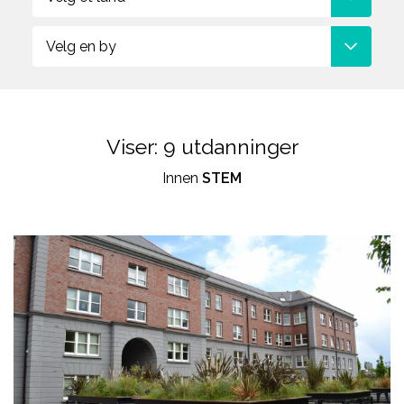
Aviation
studieveiledere om du
behøver hjelp til å velge
Velg en by
Viser:
9
utdanninger
Innen
STEM