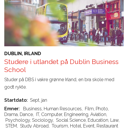
DUBLIN, IRLAND
Studere i utlandet på Dublin Business
School
Studer på DBS i vakre grønne Irland, en bra skole med
godt rykte.
Startdato
Sept, jan
Emner
Business, Human Resources
,
Film, Photo,
Drama, Dance
,
IT, Computer, Engineering, Aviation
,
Psychology, Sociology
,
Social Science, Education, Law
,
STEM
,
Study Abroad
,
Tourism, Hotel, Event, Restaurant