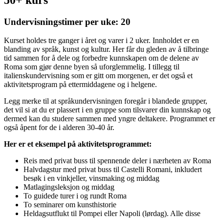
Undervisningstimer per uke: 20
Kurset holdes tre ganger i året og varer i 2 uker. Innholdet er en
blanding av språk, kunst og kultur. Her får du gleden av å tilbringe
tid sammen for å dele og forbedre kunnskapen om de delene av
Roma som gjør denne byen så uforglemmelig. I tillegg til
italienskundervisning som er gitt om morgenen, er det også et
aktivitetsprogram på ettermiddagene og i helgene.
Legg merke til at språkundervisningen foregår i blandede grupper,
det vil si at du er plassert i en gruppe som tilsvarer din kunnskap og
dermed kan du studere sammen med yngre deltakere. Programmet er
også åpent for de i alderen 30-40 år.
Her er et eksempel på aktivitetsprogrammet:
Reis med privat buss til spennende deler i nærheten av Roma
Halvdagstur med privat buss til Castelli Romani, inkludert
besøk i en vinkjeller, vinsmaking og middag
Matlagingsleksjon og middag
To guidede turer i og rundt Roma
To seminarer om kunsthistorie
Heldagsutflukt til Pompei eller Napoli (lørdag). Alle disse