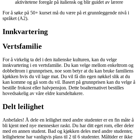
aktivitetene foregår på italiensk og blir guidet av lærere
For å søke på 50+ kurset må du være på et grunnleggende nivå i
språket (A2).
Innkvartering
Vertsfamilie
For å virkelig ta del i den italienske kulturen, kan du velge
innkvartering i en vertsfamilie. Du kan velge mellom enkeltrom og
dobbeltrom i grunnprisen, noe som betyr at du kan bruke familiens
kjøkken hvis du vil lage mat. Du vil få din egen nøkkel slik at du
kan komme og gå som du vil. Basert på grunnprisen kan du velge å
bestille frokost eller halvpensjon. Dette boalternativet bestilles
hovedsakelig av våre eldre kursdeltakere.
Delt leilighet
Anbefales! Å dele en leilighet med andre studenter er en fin måte å
bli kjent med nye mennesker raskt. Du har ditt eget rom, eller deler
med en annen student. Bad og kjøkken deles med andre studenter,
leilighetene har vanligvis plass til 2 til 6 studenter. Måltider er ikke