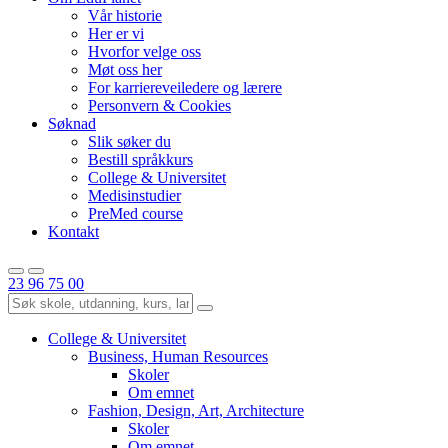
Vår historie
Her er vi
Hvorfor velge oss
Møt oss her
For karriereveiledere og lærere
Personvern & Cookies
Søknad
Slik søker du
Bestill språkkurs
College & Universitet
Medisinstudier
PreMed course
Kontakt
23 96 75 00
College & Universitet
Business, Human Resources
Skoler
Om emnet
Fashion, Design, Art, Architecture
Skoler
Om emnet