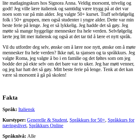
lite matlagingskurs hos Signora Anna. Veldig morsomt, trivelig og
godt! Jeg ville lære italiensk og samtidig være trygg på at det var
noen som var på min alder. Jeg valgte 50+ kurset. Traff selvfølgelig
folk i 50+ gruppen, men også studenter i yngre alder. Dette var min
beste ferie på lenge. Jeg er så lykkelig. Jeg hadde det så gøy. Jeg
møtte så mange hyggelige mennesker fra hele verden. Selvfølgelig
lærte jeg litt mer italiensk og også at det tar tid å lære et nytt språk.
Vil du utfordre deg selv, ønske om å lære noe nytt, ønske om å møte
mennesker fra hele verden? Ikke nøl, ta sjansen og ta språkkurs. Jeg
valgte Roma, jeg valgte å bo i en familie og det føltes som om jeg
bodde der på ekte selv om det bare var to uker. Jeg har møtt venner,
og jeg har hatt det så gøy. Mitt beste ferie på lenge. Tenk at det kan
være så morsomt å gå på skolen!
Fakta
Språk:
Italiensk
Kurstyper:
Generelle & Student
,
Språkkurs for 50+
,
Språkkurs for
næringslivet
,
Språkkurs Online
Språknivå:
Alle