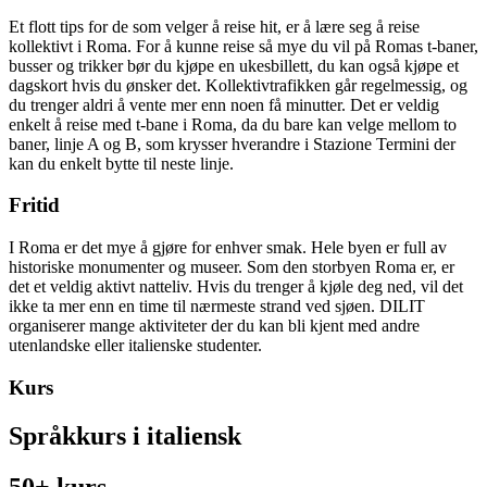
Et flott tips for de som velger å reise hit, er å lære seg å reise
kollektivt i Roma. For å kunne reise så mye du vil på Romas t-baner,
busser og trikker bør du kjøpe en ukesbillett, du kan også kjøpe et
dagskort hvis du ønsker det. Kollektivtrafikken går regelmessig, og
du trenger aldri å vente mer enn noen få minutter. Det er veldig
enkelt å reise med t-bane i Roma, da du bare kan velge mellom to
baner, linje A og B, som krysser hverandre i Stazione Termini der
kan du enkelt bytte til neste linje.
Fritid
I Roma er det mye å gjøre for enhver smak. Hele byen er full av
historiske monumenter og museer. Som den storbyen Roma er, er
det et veldig aktivt natteliv. Hvis du trenger å kjøle deg ned, vil det
ikke ta mer enn en time til nærmeste strand ved sjøen. DILIT
organiserer mange aktiviteter der du kan bli kjent med andre
utenlandske eller italienske studenter.
Kurs
Språkkurs i italiensk
50+ kurs