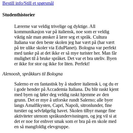
Bestill info/Still et spørsmål
Studenthistorier
Lærerne var veldig trivelige og dyktige. All
kommunikasjon var på italiensk, noe som er veldig
viktig når man ønsker å lære seg et språk. Cultura
Italiana var den beste skolen jeg har vært på (har vært
på tre ulike skoler via EduPlanet). Bologna var perfekt
med tanke på at det ikke er så mye turister her. Man får
mulighet til å bruke språket. Det var et bra uteliv. Byen
er ikke for stor og ikke for liten. Perfekt!
Alenoosh, språkkurs til Bologna
Salerno er en fantastisk by å studere italiensk i, og du er
i gode hender på Accademia Italiana. Du blir raskt kjent
med byen og føler deg veldig raskt hjemme av den
grunn. Det er mye å utforske rundt Salerno; alle byer
langs Amalfikysten, Capri, Napoli, sitronlunder, fine
turstier og selvfølgelig havet. Skolen tilbyr mange fine
aktiviteter utenom språkundervisningen, og jeg vil si at
det er noe for enhver smak som er bra på en skole med
en så mangfoldig elevgruppe.