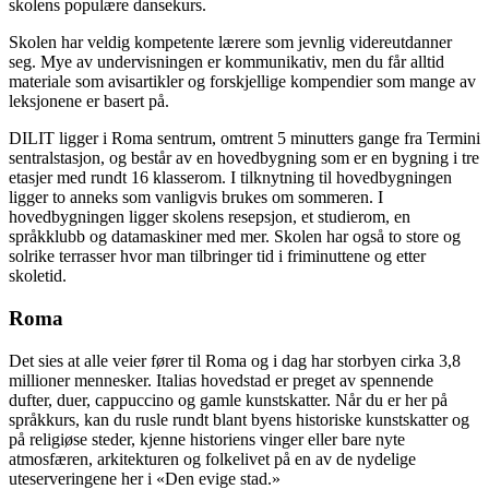
skolens populære dansekurs.
Skolen har veldig kompetente lærere som jevnlig videreutdanner
seg. Mye av undervisningen er kommunikativ, men du får alltid
materiale som avisartikler og forskjellige kompendier som mange av
leksjonene er basert på.
DILIT ligger i Roma sentrum, omtrent 5 minutters gange fra Termini
sentralstasjon, og består av en hovedbygning som er en bygning i tre
etasjer med rundt 16 klasserom. I tilknytning til hovedbygningen
ligger to anneks som vanligvis brukes om sommeren. I
hovedbygningen ligger skolens resepsjon, et studierom, en
språkklubb og datamaskiner med mer. Skolen har også to store og
solrike terrasser hvor man tilbringer tid i friminuttene og etter
skoletid.
Roma
Det sies at alle veier fører til Roma og i dag har storbyen cirka 3,8
millioner mennesker. Italias hovedstad er preget av spennende
dufter, duer, cappuccino og gamle kunstskatter. Når du er her på
språkkurs, kan du rusle rundt blant byens historiske kunstskatter og
på religiøse steder, kjenne historiens vinger eller bare nyte
atmosfæren, arkitekturen og folkelivet på en av de nydelige
uteserveringene her i «Den evige stad.»