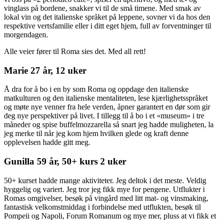
vinglass på bordene, snakker vi til de små timene. Med smak av
lokal vin og det italienske språket på leppene, sovner vi da hos den
respektive vertsfamilie eller i ditt eget hjem, full av forventninger til
morgendagen.
Alle veier fører til Roma sies det. Med all rett!
Marie 27 år, 12 uker
Å dra for å bo i en by som Roma og oppdage den italienske
matkulturen og den italienske mentaliteten, lese kjærlighetsspråket
og møte nye venner fra hele verden, åpner garantert en dør som gir
deg nye perspektiver på livet. I tillegg til å bo i et «museum» i tre
måneder og spise buffelmozzarella så snart jeg hadde muligheten, la
jeg merke til når jeg kom hjem hvilken glede og kraft denne
opplevelsen hadde gitt meg.
Gunilla 59 år, 50+ kurs 2 uker
50+ kurset hadde mange aktiviteter. Jeg deltok i det meste. Veldig
hyggelig og variert. Jeg tror jeg fikk mye for pengene. Utflukter i
Romas omgivelser, besøk på vingård med litt mat- og vinsmaking,
fantastisk velkomstmiddag i forbindelse med utflukten, besøk til
Pompeii og Napoli, Forum Romanum og mye mer, pluss at vi fikk et