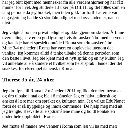
har jeg blitt kjent med mennesker fra alle verdenshjørner og har fått
minner for livet. Jeg studerte 13 uker på DILIT, og det føltes som en
lang periode da jeg booket, men tiden gikk for fort! Lærerne var
engasjerte og hadde så stor tålmodighet med oss ​​studenter, uansett
nivå.
Jeg valgte å bo i en privat leilighet og ikke gjennom skolen. Å finne
overnatting selv er en god løsning hvis du ønsker å bo med en venn
og kanskje har et spesielt område i Roma som du ønsker å bo i.
Mine 3-4 måneder i Roma har vært en opplevelse utenom det
vanlige, jeg kommer alltid å tenke tilbake på denne perioden som
den beste i livet. Jeg ble kjent med et nytt språk og en ny kultur. Jeg
vil anbefale alle å studere et hvilket som helst språk i landet der det
snakkes, for eksempel italiensk i Roma.
Therese 35 år, 24 uker
Jeg dro først til Roma i 2 måneder i 2011 og fikk deretter mersmak
og dro tilbake i mai og ble i 6 måneder. Jeg er halvt italiensk og
ønsket å lære mer om språket og kulturen min. Jeg valgte EduPlanet
fordi de er så hyggelige og imøtekommende. De hjalp meg med alt
jeg trengte. Besvarte alle spørsmålene mine og holdt kontakten
under hele oppholdet i Roma.
Jeg møtte så mange nye venner i Roma som jeg vil ha med meg