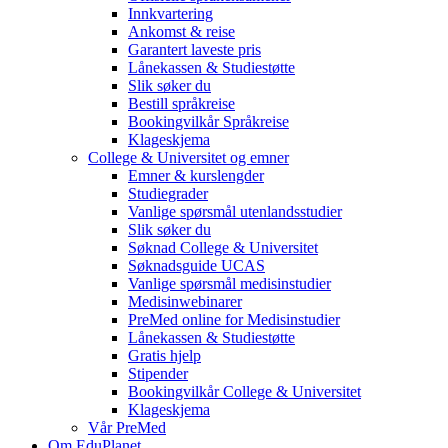
Innkvartering
Ankomst & reise
Garantert laveste pris
Lånekassen & Studiestøtte
Slik søker du
Bestill språkreise
Bookingvilkår Språkreise
Klageskjema
College & Universitet og emner
Emner & kurslengder
Studiegrader
Vanlige spørsmål utenlandsstudier
Slik søker du
Søknad College & Universitet
Søknadsguide UCAS
Vanlige spørsmål medisinstudier
Medisinwebinarer
PreMed online for Medisinstudier
Lånekassen & Studiestøtte
Gratis hjelp
Stipender
Bookingvilkår College & Universitet
Klageskjema
Vår PreMed
Om EduPlanet