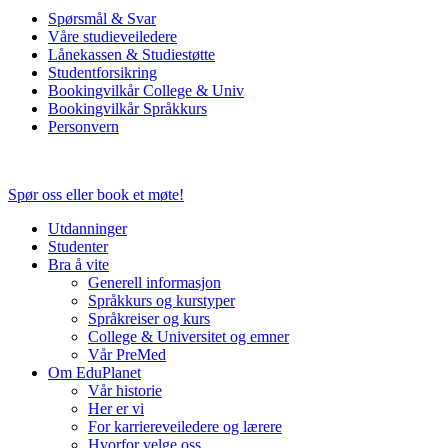
Spørsmål & Svar
Våre studieveiledere
Lånekassen & Studiestøtte
Studentforsikring
Bookingvilkår College & Univ
Bookingvilkår Språkkurs
Personvern
Spør oss eller book et møte!
Utdanninger
Studenter
Bra å vite
Generell informasjon
Språkkurs og kurstyper
Språkreiser og kurs
College & Universitet og emner
Vår PreMed
Om EduPlanet
Vår historie
Her er vi
For karriereveiledere og lærere
Hvorfor velge oss