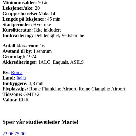
Minimumsalder:
50 år
Leksjoner/uke:
20
Gruppestørrelse:
Maks 14
Lengde på leksjoner:
45 min
Startperioder:
Hver uke
Kurslitteratur:
Ikke inkludert
Innkvartering:
Delt leilighet, Vertsfamilie
Antall klasserom:
16
Avstand til by:
I sentrum
Grunnlagt:
1974
Akkrediteringer:
IALC, Eaquals, ASILS
By:
Roma
Land:
Italia
Innbyggere:
3,8 mill
Flyplasstips:
Rome Fiumicino Airport, Rome Ciampino Airport
Tidssone:
GMT+2
Valuta:
EUR
Spør vår studieveileder Marte!
23 96 75 00