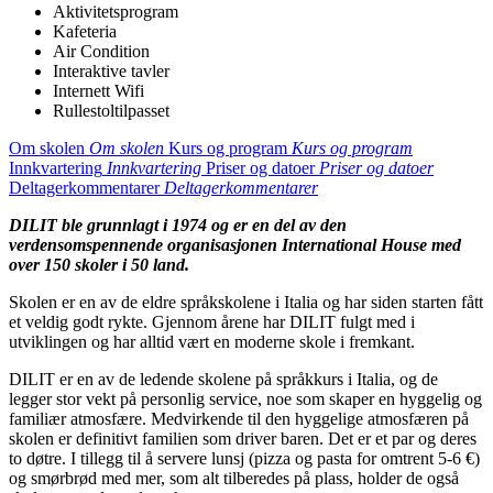
Aktivitetsprogram
Kafeteria
Air Condition
Interaktive tavler
Internett Wifi
Rullestoltilpasset
Om skolen
Om skolen
Kurs og program
Kurs og program
Innkvartering
Innkvartering
Priser og datoer
Priser og datoer
Deltagerkommentarer
Deltagerkommentarer
DILIT ble grunnlagt i 1974 og er en del av den
verdensomspennende organisasjonen International House med
over 150 skoler i 50 land.
Skolen er en av de eldre språkskolene i Italia og har siden starten fått
et veldig godt rykte. Gjennom årene har DILIT fulgt med i
utviklingen og har alltid vært en moderne skole i fremkant.
DILIT er en av de ledende skolene på språkkurs i Italia, og de
legger stor vekt på personlig service, noe som skaper en hyggelig og
familiær atmosfære. Medvirkende til den hyggelige atmosfæren på
skolen er definitivt familien som driver baren. Det er et par og deres
to døtre. I tillegg til å servere lunsj (pizza og pasta for omtrent 5-6 €)
og smørbrød med mer, som alt tilberedes på plass, holder de også