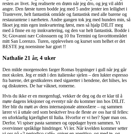
resten av livet. Jeg realiserte en drøm når jeg dro, og jeg vil aldri
angre. Den første turen bodde jeg med 5 andre jenter ien leilighet i
Trastevere, helt fantastisk område og fantastisk med alle barene og
restaurantene i nærheten. Andre gangen tok jeg med hunden min, så
fikset jeg min egen innkvartering først, men så hjalp DILIT meg
med å finne en ny innkvartering, og den var helt fantastisk. Bodde i
St; Giovanni nær Colossuem og 10 fra Termini og favorittområdet
mitt San Lorenzo. Turen, opplevelsen og kurset som helhet er det
BESTE jeg noensinne har gjort !!
Nathalie 21 år, 4 uker
Den milde morgensolen farger Romas bygninger i gull når jeg går
mot skolen. Jeg er midt i den italienske sjelen – den lukter espresso
fra barene, det gestikuleres med sigaretter i hendene, det hilses, les
og diskuteres. De har våknet, romerne.
Hvis du ikke er en morgenfugl, vekker de deg og du er klar til å
møte dagens leksjoner og eventyr når du kommer inn hos DILIT.
Her blir du møtt av dens internasjonale atmosfære – og sammen
lærer vi å uttale ord som beskriver hva de fleste av oss har til felles:
en uforklarlig kjærlighet til Italia. Hvorfor er vi her? Spør man oss.
Derfor. Vi spiser pasta sammen og oppdager byen sammen. Vi
overvinner språklige hindringer. Vi ler. Når kvelden kommer setter
vi oss på «2 periodico café», spiser en aperitivo, og med te- og