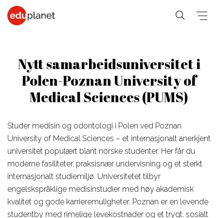
Nytt samarbeidsuniversitet i
Polen-Poznan University of
COLLEGE &
SPRÅKREISER
PREMED
UNIVERSITET
Medical Sciences (PUMS)
På vårt
Medisin,
Generelle-
Business,
verdensledende
Veterinær,
student
Studer medisin og odontologi i Polen ved Poznan
PreMed-kurs
Human
PreMed
Språkkurs
University of Medical Sciences – et internasjonalt anerkjent
sitter du
Resources
Psychology,
for 30+
universitet populært blant norske studenter. Her får du
online via PC
Fashion,
moderne fasiliteter, praksisnær undervisning og et sterkt
Sociology
Språkkurs
med din lærer
Design, Art,
internasjonalt studiemiljø. Universitetet tilbyr
Social
for 50+
og klasse.
engelskspråklige medisinstudier med høy akademisk
Architecture
Science,
Språkkurs
kvalitet og gode karrieremuligheter. Poznan er en levende
Graphic
Education,
for
studentby med rimelige levekostnader og et trygt, sosialt