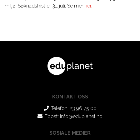
Design, Web,
Law
næringslivet
miljø. Søknadsfrist er 31. juli. Se mer
her.
Game
Media,
Språkkurs
Film, Photo,
Communication
for lærere
Drama,
Sport,
Språkreiser
Dance
Wellness,
for
Music,
Fitness
ungdommer
Music
Tourism,
Studiereiser
Business
Hotel, Event,
skolegrupper
Restaurant
Environment,
STEM-fag
Natural
KONTAKT OSS
Science
Telefon: 23 96 75 00
IT,
Epost:
info@eduplanet.no
Computer,
SOSIALE MEDIER
Engineering,
Kontakt våre