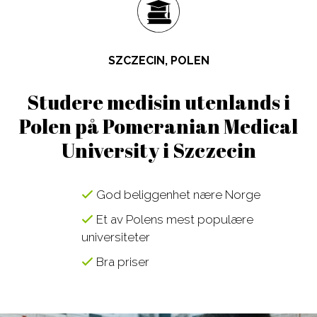
Design, Web,
Law
næringslivet
Game
Media,
Språkkurs
Film, Photo,
Communication
for lærere
SZCZECIN, POLEN
Drama,
Sport,
Språkreiser
Dance
Wellness,
for
Studere medisin utenlands i
Music,
Fitness
ungdommer
Polen på Pomeranian Medical
Music
Tourism,
Studiereiser
University i Szczecin
Business
Hotel, Event,
skolegrupper
Restaurant
God beliggenhet nære Norge
Environment,
STEM-fag
Natural
Et av Polens mest populære
universiteter
Science
IT,
Bra priser
Computer,
Engineering,
Kontakt våre