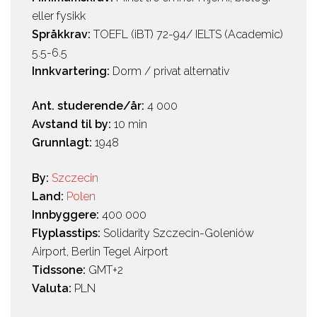
eller fysikk
Språkkrav:
TOEFL (iBT) 72-94/ IELTS (Academic)
5.5-6.5
Innkvartering:
Dorm / privat alternativ
Ant. studerende/år:
4 000
Avstand til by:
10 min
Grunnlagt:
1948
By:
Szczecin
Land:
Polen
Innbyggere:
400 000
Flyplasstips:
Solidarity Szczecin-Goleniów
Airport, Berlin Tegel Airport
Tidssone:
GMT+2
Valuta:
PLN