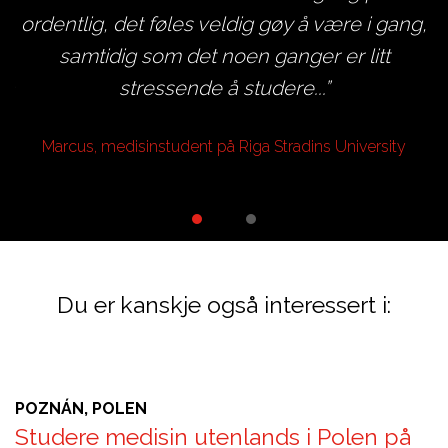
ordentlig, det føles veldig gøy å være i gang,
i
samtidig som det noen ganger er litt
 å
stressende å studere...
s
Marcus, medisinstudent på Riga Stradins University
y
Du er kanskje også interessert i:
POZNÁN, POLEN
Studere medisin utenlands i Polen på