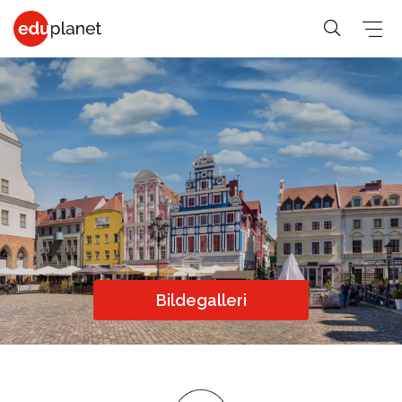
COLLEGE &
SPRÅKREISER
PREMED
UNIVERSITET
På vårt
Medisin,
Generelle-
Business,
verdensledende
Veterinær,
student
PreMed-kurs
Human
PreMed
Språkkurs
sitter du
Resources
Psychology,
for 30+
online via PC
Fashion,
Bildegalleri
Sociology
Språkkurs
med din lærer
Design, Art,
Social
for 50+
og klasse.
Architecture
Science,
Språkkurs
Graphic
Education,
for