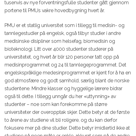
tusenvis av nye forventningsfulle studenter gått gjennom
portene til PMUs vakre hovedbygning hvert år.
PMU er et statlig universitet som i tillegg til medisin- og
tannlegestudier på engelsk, også tilbyr studier i andre
medisinske disipliner som helsefag, biomedisin og
bioteknologi. Litt over 4000 studenter studerer på
universitetet, og hvert år blir 120 personer tatt opp på
medisinprogrammet og 24 til tannlegeprogrammet. Det
engelskspråklige medesinprogrammet er kjent for å ha en
god atmosfære og godt samhold, særlig blant de norske
studentene. Mindre klasser og hyggelige lærere bidrar
også til dette. I tillegg unngår du her «uttynning» av
studenter – noe som kan forekomme på større
universiteter der overopptak skjer. Dette betyr at de første
to årene av studiene vil bli roligere, og du kan derfor
fokusere mer på dine studier. Dette betyr imidlertid ikke at
studiene på noen måte er enkle, akkurat som på de andre