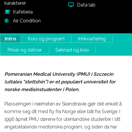
karakterer
Data lab
Kafeteria
Air Condition
Intro
Kurs og program
Innkvartering
Priser og datoer
Søknad og krav
Pomeranian Medical University (PMU) i Szczecin
(uttales “stettshin”) er et populært universitet for
norske medisinstudenter i Polen.
Plasseringen i nærheten av Skandinavia gjør det enkelt å
komme seg dit med fly fra Norge eller båt fra Sverige. I
1996 åpnet PMU dørene for utenlandske studenter i sitt
engelsktalende medisinske program, og siden da har