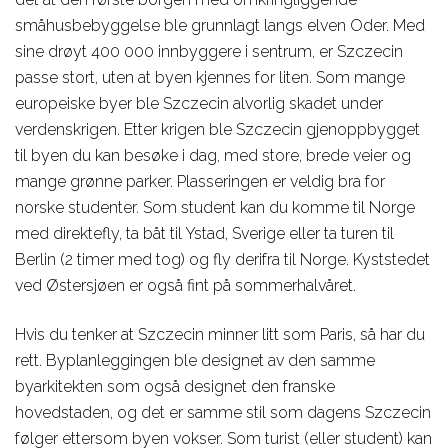
småhusbebyggelse ble grunnlagt langs elven Oder. Med
sine drøyt 400 000 innbyggere i sentrum, er Szczecin
passe stort, uten at byen kjennes for liten. Som mange
europeiske byer ble Szczecin alvorlig skadet under
verdenskrigen. Etter krigen ble Szczecin gjenoppbygget
til byen du kan besøke i dag, med store, brede veier og
mange grønne parker. Plasseringen er veldig bra for
norske studenter. Som student kan du komme til Norge
med direktefly, ta båt til Ystad, Sverige eller ta turen til
Berlin (2 timer med tog) og fly derifra til Norge. Kyststedet
ved Østersjøen er også fint på sommerhalvåret.
Hvis du tenker at Szczecin minner litt som Paris, så har du
rett. Byplanleggingen ble designet av den samme
byarkitekten som også designet den franske
hovedstaden, og det er samme stil som dagens Szczecin
følger ettersom byen vokser. Som turist (eller student) kan