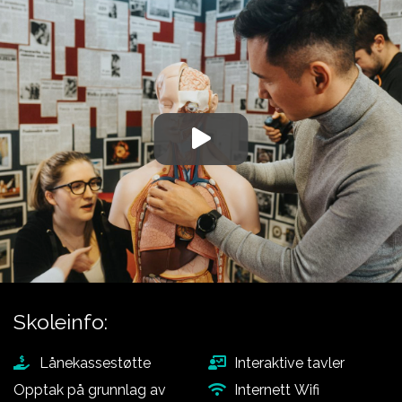
Aviation
studieveiledere om du
behøver hjelp til å velge
Skoleinfo:
Lånekassestøtte
Interaktive tavler
Opptak på grunnlag av
Internett Wifi