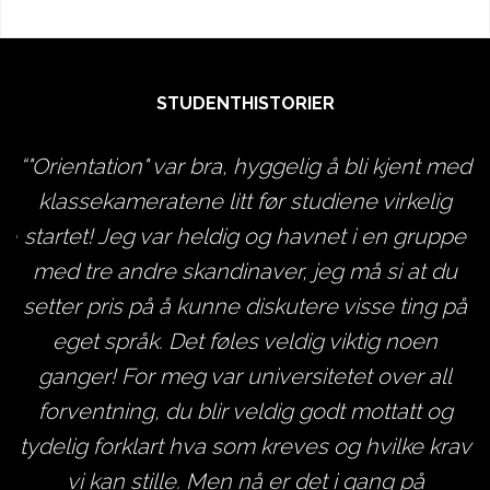
STUDENTHISTORIER
 å
"Orientation" var bra, hyggelig å bli kjent med
å
klassekameratene litt før studiene virkelig
ge
startet! Jeg var heldig og havnet i en gruppe
v
t
med tre andre skandinaver, jeg må si at du
an
setter pris på å kunne diskutere visse ting på
d
r
eget språk. Det føles veldig viktig noen
t
ganger! For meg var universitetet over all
,
forventning, du blir veldig godt mottatt og
e.
tydelig forklart hva som kreves og hvilke krav
m
,
vi kan stille. Men nå er det i gang på