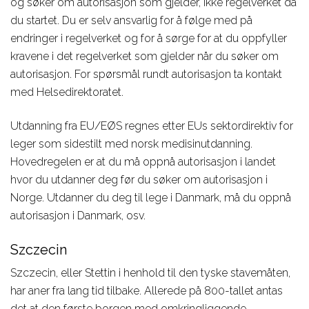
og søker om autorisasjon som gjelder, ikke regelverket da
du startet. Du er selv ansvarlig for å følge med på
endringer i regelverket og for å sørge for at du oppfyller
kravene i det regelverket som gjelder når du søker om
autorisasjon. For spørsmål rundt autorisasjon ta kontakt
med Helsedirektoratet.
Utdanning fra EU/EØS regnes etter EUs sektordirektiv for
leger som sidestilt med norsk medisinutdanning.
Hovedregelen er at du må oppnå autorisasjon i landet
hvor du utdanner deg før du søker om autorisasjon i
Norge. Utdanner du deg til lege i Danmark, må du oppnå
autorisasjon i Danmark, osv.
Szczecin
Szczecin, eller Stettin i henhold til den tyske stavemåten,
har aner fra lang tid tilbake. Allerede på 800-tallet antas
det at den første borgen med omkringliggende