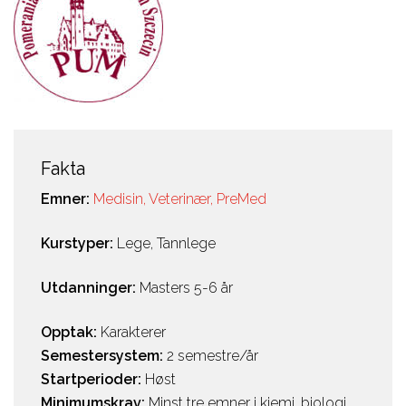
Fakta
Emner:
Medisin, Veterinær, PreMed
Kurstyper:
Lege
,
Tannlege
Utdanninger:
Masters 5-6 år
Opptak:
Karakterer
Semestersystem:
2 semestre/år
Startperioder:
Høst
Minimumskrav:
Minst tre emner i kjemi, biologi