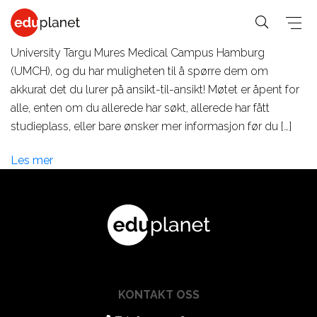
Møt UMCH på vårt kontor 16. april!
Torsdag 16. april får vi besøk av kontaktpersonen vår ved
University Targu Mures Medical Campus Hamburg
(UMCH), og du har muligheten til å spørre dem om
akkurat det du lurer på ansikt-til-ansikt! Møtet er åpent for
alle, enten om du allerede har søkt, allerede har fått
COLLEGE &
SPRÅKREISER
PREMED
studieplass, eller bare ønsker mer informasjon før du […]
UNIVERSITET
På vårt
Medisin,
Generelle-
Les mer
Business,
verdensledende
Veterinær,
student
PreMed-kurs
Human
PreMed
Språkkurs
sitter du
Resources
Psychology,
for 30+
online via PC
Fashion,
Sociology
Språkkurs
med din lærer
Design, Art,
Social
for 50+
og klasse.
Architecture
Science,
Språkkurs
KONTAKT OSS
Graphic
Education,
for