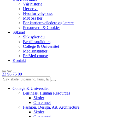
Vår historie
Her er vi
Hvorfor velge oss
Møt oss her
For karriereveiledere og lærere
Personvern & Cookies
Søknad
Slik søker du
Bestill språkkurs
College & Universitet
Medisinstudier
PreMed course
Kontakt
23 96 75 00
College & Universitet
Business, Human Resources
Skoler
Om emnet
Fashion, Design, Art, Architecture
Skoler
Om emnet