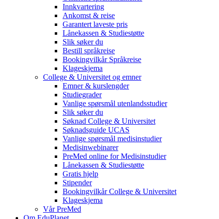
Innkvartering
Ankomst & reise
Garantert laveste pris
Lånekassen & Studiestøtte
Slik søker du
Bestill språkreise
Bookingvilkår Språkreise
Klageskjema
College & Universitet og emner
Emner & kurslengder
Studiegrader
Vanlige spørsmål utenlandsstudier
Slik søker du
Søknad College & Universitet
Søknadsguide UCAS
Vanlige spørsmål medisinstudier
Medisinwebinarer
PreMed online for Medisinstudier
Lånekassen & Studiestøtte
Gratis hjelp
Stipender
Bookingvilkår College & Universitet
Klageskjema
Vår PreMed
Om EduPlanet