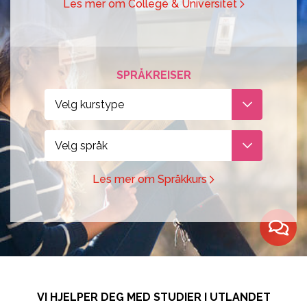
Design, Web,
Les mer om College & Universitet
Law
næringslivet
Game
Media,
Språkkurs
Film, Photo,
Communication
for lærere
Drama,
Sport,
Språkreiser
SPRÅKREISER
Dance
Wellness,
for
Velg kurstype
Music,
Fitness
ungdommer
Music
Tourism,
Studiereiser
Velg språk
Business
Hotel, Event,
skolegrupper
Restaurant
Les mer om Språkkurs
Environment,
STEM-fag
Natural
Science
IT,
Computer,
Engineering,
VI HJELPER DEG MED STUDIER I UTLANDET
Kontakt våre