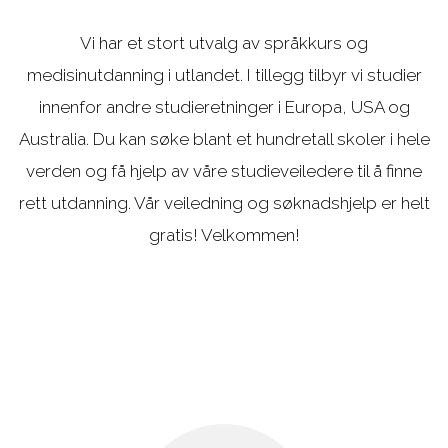
Aviation
studieveiledere om du
Vi har et stort utvalg av språkkurs og
behøver hjelp til å velge
medisinutdanning i utlandet. I tillegg tilbyr vi studier
innenfor andre studieretninger i Europa, USA og
Australia. Du kan søke blant et hundretall skoler i hele
verden og få hjelp av våre studieveiledere til å finne
rett utdanning. Vår veiledning og søknadshjelp er helt
gratis! Velkommen!