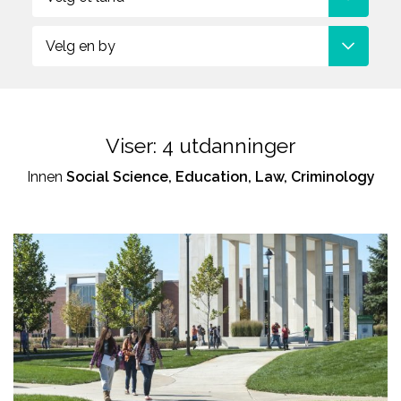
Aviation
studieveiledere om du
behøver hjelp til å velge
Velg en by
Viser:
4
utdanninger
Innen
Social Science, Education, Law, Criminology