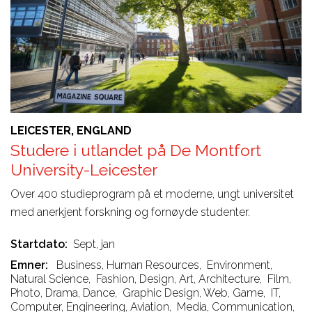
LEICESTER, ENGLAND
Studere i utlandet på De Montfort
University-Leicester
Over 400 studieprogram på et moderne, ungt universitet
med anerkjent forskning og fornøyde studenter.
Startdato
Sept, jan
Emner
Business, Human Resources
,
Environment,
Natural Science
,
Fashion, Design, Art, Architecture
,
Film,
Photo, Drama, Dance
,
Graphic Design, Web, Game
,
IT,
Computer, Engineering, Aviation
,
Media, Communication
,